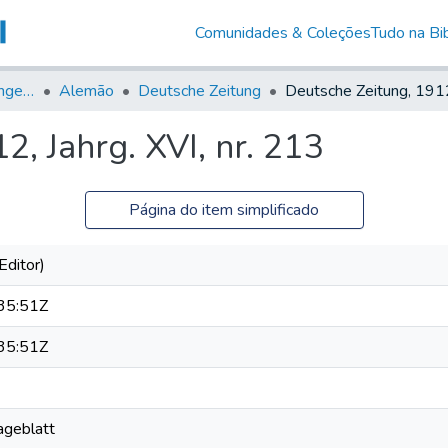
Comunidades & Coleções
Tudo na Bib
Jornais em Língua Estrangeira
Alemão
Deutsche Zeitung
2, Jahrg. XVI, nr. 213
Página do item simplificado
Editor)
35:51Z
35:51Z
Tageblatt