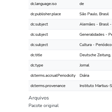
dc.language.iso
de
dc.publisher.place
São Paulo, Brasil
dc.subject
Alemães - Brasil -
dc.subject
Generalidades - P
dc.subject
Cultura - Periódic
dc.title
Deutsche Zeitung, 
dc.type
Jornal
dcterms.accrualPeriodicity
Diária
dcterms.provenance
Instituto Martius-
Arquivos
Pacote original