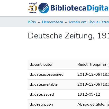
Início
Hemeroteca
Deutsche Zeitung, 191
dc.contributor
Rudolf Troppmair (
dc.date.accessioned
2013-12-06T18:
dc.date.available
2013-12-06T18:
dc.date.issued
1912-09-12
dc.description
Abaixo do título: 