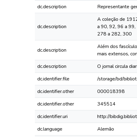
dc.description
Representante ger
A coleção de 1912 
dc.description
a 90, 92, 96 a 99
278 a 282, 300
Além dos fascículo
dc.description
mais extensos, com
dc.description
O jornal circula d
dc.identifier.file
/storage/bd/bibli
dc.identifier.other
000018398
dc.identifier.other
345514
dc.identifier.uri
http://bibdig.bibl
dc.language
Alemão