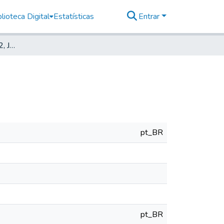
lioteca Digital
Estatísticas
Entrar
Deutsche Zeitung, 1912, Jahrg. XVI, nr. 213
pt_BR
pt_BR