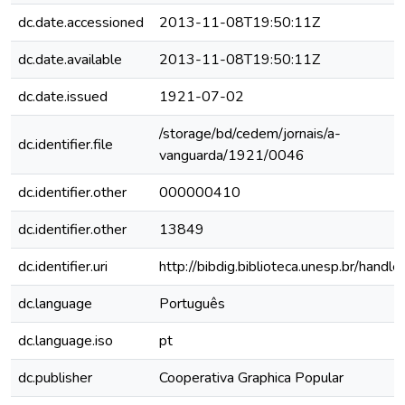
dc.date.accessioned
2013-11-08T19:50:11Z
dc.date.available
2013-11-08T19:50:11Z
dc.date.issued
1921-07-02
/storage/bd/cedem/jornais/a-
dc.identifier.file
vanguarda/1921/0046
dc.identifier.other
000000410
dc.identifier.other
13849
dc.identifier.uri
http://bibdig.biblioteca.unesp.br/hand
dc.language
Português
dc.language.iso
pt
dc.publisher
Cooperativa Graphica Popular