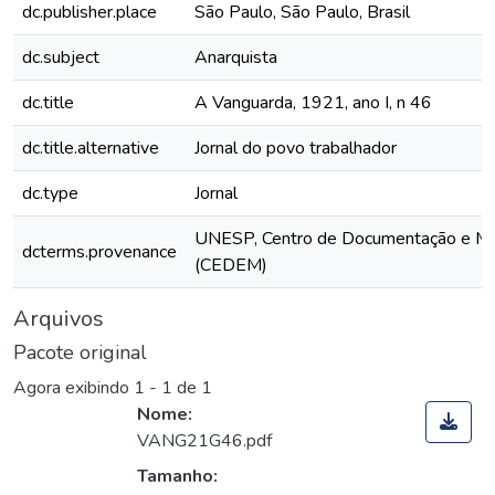
dc.publisher.place
São Paulo, São Paulo, Brasil
dc.subject
Anarquista
dc.title
A Vanguarda, 1921, ano I, n 46
dc.title.alternative
Jornal do povo trabalhador
dc.type
Jornal
UNESP, Centro de Documentação e M
dcterms.provenance
(CEDEM)
Arquivos
Pacote original
Agora exibindo
1 - 1 de 1
Nome:
VANG21G46.pdf
Tamanho: