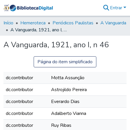
Entrar
Comunidades
&
Início
Hemeroteca
Periódicos Paulistas
A Vanguarda
Coleções
A Vanguarda, 1921, ano I, n 46
Tudo na
Biblioteca
A Vanguarda, 1921, ano I, n 46
Digital
Estatísticas
Página do item simplificado
dc.contributor
Motta Assunção
dc.contributor
Astrojildo Pereira
dc.contributor
Everardo Dias
dc.contributor
Adalberto Vianna
dc.contributor
Ruy Ribas