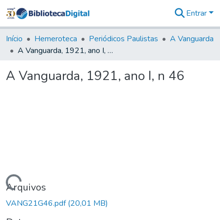
Entrar
Comunidades
&
Início
Hemeroteca
Periódicos Paulistas
A Vanguarda
Coleções
A Vanguarda, 1921, ano I, n 46
Tudo na
Biblioteca
A Vanguarda, 1921, ano I, n 46
Digital
Estatísticas
Carregando...
Arquivos
VANG21G46.pdf
(20,01 MB)