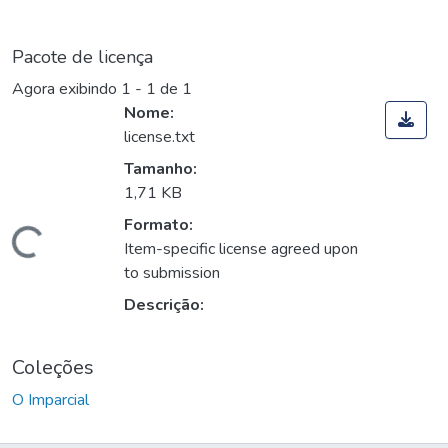
Pacote de licença
Agora exibindo
1 - 1 de 1
Nome:
license.txt
Tamanho:
1,71 KB
Formato:
Carregando...
Item-specific license agreed upon
to submission
Descrição:
Coleções
O Imparcial