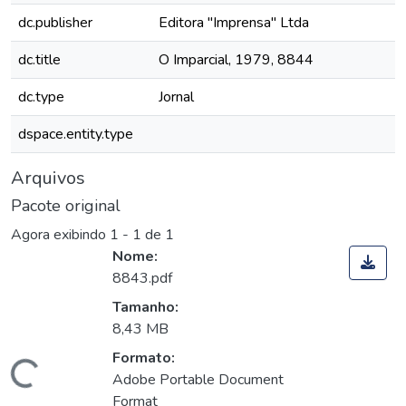
dc.publisher
Editora "Imprensa" Ltda
dc.title
O Imparcial, 1979, 8844
dc.type
Jornal
dspace.entity.type
Arquivos
Pacote original
Agora exibindo
1 - 1 de 1
Nome:
8843.pdf
Tamanho:
8,43 MB
Formato:
Carregando...
Adobe Portable Document
Format