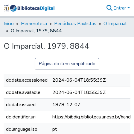
Entrar
Comunidades
&
Início
Hemeroteca
Periódicos Paulistas
O Imparcial
Coleções
O Imparcial, 1979, 8844
Tudo na
Biblioteca
O Imparcial, 1979, 8844
Digital
Estatísticas
Página do item simplificado
dc.date.accessioned
2024-06-04T18:55:39Z
dc.date.available
2024-06-04T18:55:39Z
dc.date.issued
1979-12-07
dc.identifier.uri
https://bibdig.biblioteca.unesp.br/han
dc.language.iso
pt