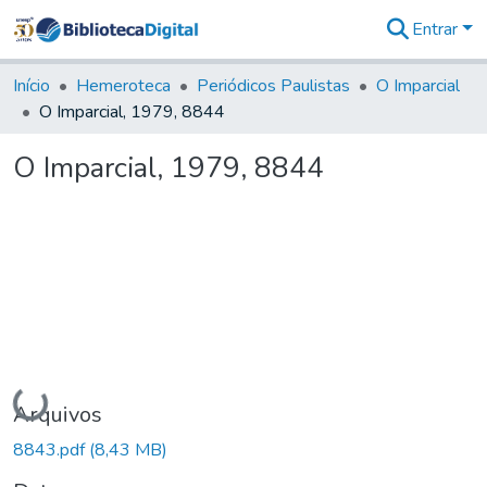
Entrar
Comunidades
&
Início
Hemeroteca
Periódicos Paulistas
O Imparcial
Coleções
O Imparcial, 1979, 8844
Tudo na
Biblioteca
O Imparcial, 1979, 8844
Digital
Estatísticas
Carregando...
Arquivos
8843.pdf
(8,43 MB)