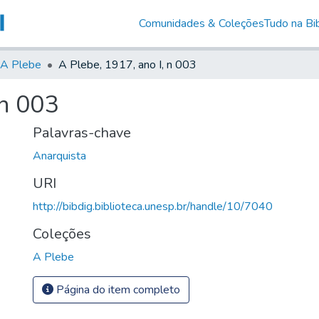
Comunidades & Coleções
Tudo na Bib
A Plebe
A Plebe, 1917, ano I, n 003
 n 003
Palavras-chave
Anarquista
URI
http://bibdig.biblioteca.unesp.br/handle/10/7040
Coleções
A Plebe
Página do item completo