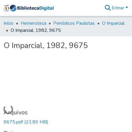
Entrar
Comunidades
&
Início
Hemeroteca
Periódicos Paulistas
O Imparcial
Coleções
O Imparcial, 1982, 9675
Tudo na
Biblioteca
O Imparcial, 1982, 9675
Digital
Estatísticas
Carregando...
Arquivos
9675.pdf
(23,89 MB)