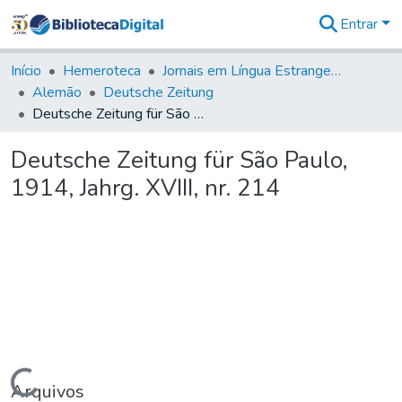
Entrar
Comunidades
&
Início
Hemeroteca
Jornais em Língua Estrangeira
Coleções
Alemão
Deutsche Zeitung
Tudo na
Deutsche Zeitung für São Paulo, 1914, Jahrg. XVIII, nr. 214
Biblioteca
Digital
Deutsche Zeitung für São Paulo,
Estatísticas
1914, Jahrg. XVIII, nr. 214
Carregando...
Arquivos