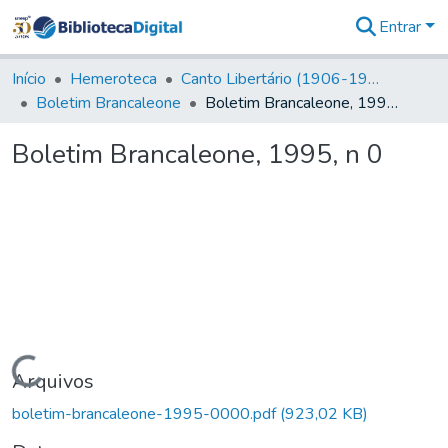
Entrar
Comunidades
&
Início
Hemeroteca
Canto Libertário (1906-1995)
Coleções
Boletim Brancaleone
Boletim Brancaleone, 1995, n 0
Tudo na
Biblioteca
Boletim Brancaleone, 1995, n 0
Digital
Estatísticas
Carregando...
Arquivos
boletim-brancaleone-1995-0000.pdf
(923,02 KB)