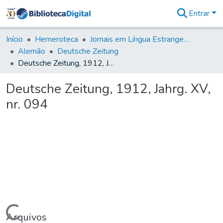
Entrar
Comunidades
&
Início
Hemeroteca
Jornais em Língua Estrangeira
Coleções
Alemão
Deutsche Zeitung
Tudo na
Deutsche Zeitung, 1912, Jahrg. XV, nr. 094
Biblioteca
Digital
Deutsche Zeitung, 1912, Jahrg. XV,
Estatísticas
nr. 094
Arquivos