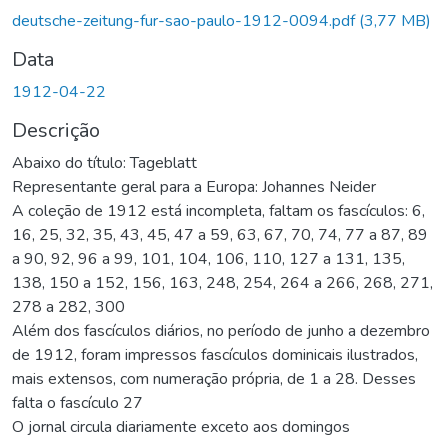
Carregando...
deutsche-zeitung-fur-sao-paulo-1912-0094.pdf
(3,77 MB)
Data
1912-04-22
Descrição
Abaixo do título: Tageblatt
Representante geral para a Europa: Johannes Neider
A coleção de 1912 está incompleta, faltam os fascículos: 6,
16, 25, 32, 35, 43, 45, 47 a 59, 63, 67, 70, 74, 77 a 87, 89
a 90, 92, 96 a 99, 101, 104, 106, 110, 127 a 131, 135,
138, 150 a 152, 156, 163, 248, 254, 264 a 266, 268, 271,
278 a 282, 300
Além dos fascículos diários, no período de junho a dezembro
de 1912, foram impressos fascículos dominicais ilustrados,
mais extensos, com numeração própria, de 1 a 28. Desses
falta o fascículo 27
O jornal circula diariamente exceto aos domingos