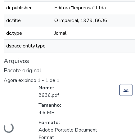
dc.publisher
Editora "Imprensa" Ltda
dc.title
O Imparcial, 1979, 8636
dc.type
Jornal
dspace.entity.type
Arquivos
Pacote original
Agora exibindo
1 - 1 de 1
Nome:
8636.pdf
Tamanho:
Carregando...
4,6 MB
Formato:
Adobe Portable Document
Format