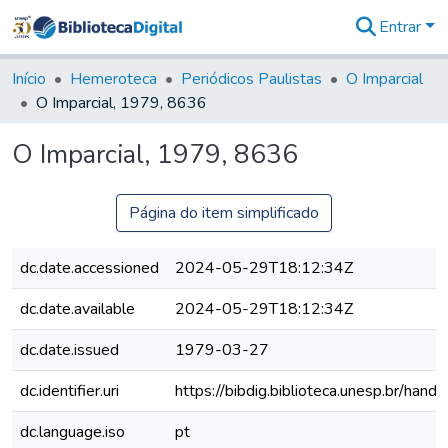
Entrar
Comunidades
&
Início
Hemeroteca
Periódicos Paulistas
O Imparcial
Coleções
O Imparcial, 1979, 8636
Tudo na
Biblioteca
O Imparcial, 1979, 8636
Digital
Estatísticas
Página do item simplificado
dc.date.accessioned
2024-05-29T18:12:34Z
dc.date.available
2024-05-29T18:12:34Z
dc.date.issued
1979-03-27
dc.identifier.uri
https://bibdig.biblioteca.unesp.br/han
dc.language.iso
pt