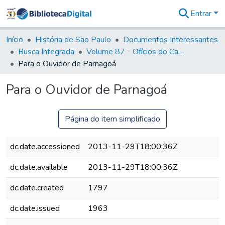
Entrar
Comunidades
&
Início
História de São Paulo
Documentos Interessantes
Coleções
Busca Integrada
Volume 87 - Ofícios do Capitão General Antonio Manoel de Melo Castro e Mendonça (1797- 1801)
Tudo na
Para o Ouvidor de Parnagoá
Biblioteca
Digital
Para o Ouvidor de Parnagoá
Estatísticas
Página do item simplificado
dc.date.accessioned
2013-11-29T18:00:36Z
dc.date.available
2013-11-29T18:00:36Z
dc.date.created
1797
dc.date.issued
1963