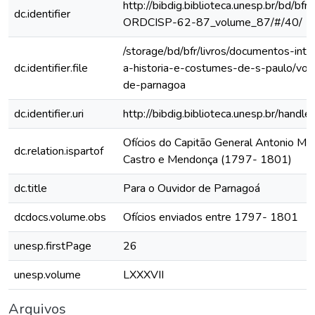
http://bibdig.biblioteca.unesp.br/bd/bf
dc.identifier
ORDCISP-62-87_volume_87/#/40/
/storage/bd/bfr/livros/documentos-int
dc.identifier.file
a-historia-e-costumes-de-s-paulo/vol
de-parnagoa
dc.identifier.uri
http://bibdig.biblioteca.unesp.br/hand
Ofícios do Capitão General Antonio Ma
dc.relation.ispartof
Castro e Mendonça (1797- 1801)
dc.title
Para o Ouvidor de Parnagoá
dcdocs.volume.obs
Ofícios enviados entre 1797- 1801
unesp.firstPage
26
unesp.volume
LXXXVII
Arquivos