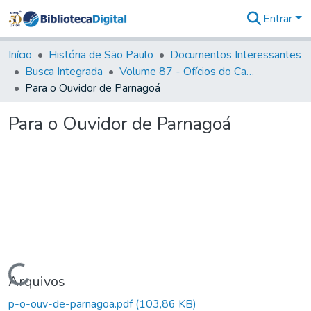
Entrar
Comunidades
&
Início
História de São Paulo
Documentos Interessantes
Coleções
Busca Integrada
Volume 87 - Ofícios do Capitão General Antonio Manoel de Melo Castro e Mendonça (1797- 1801)
Tudo na
Para o Ouvidor de Parnagoá
Biblioteca
Digital
Para o Ouvidor de Parnagoá
Estatísticas
Carregando...
Arquivos
p-o-ouv-de-parnagoa.pdf
(103,86 KB)