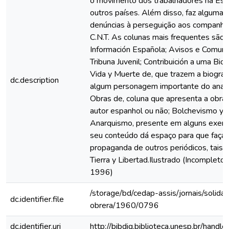
o movimento dos trabalhadores na Es
outros países. Além disso, faz algumas c
denúncias à perseguição aos companhe
C.N.T. As colunas mais frequentes são:
Información Española; Avisos e Comuni
Tribuna Juvenil; Contribuición a uma Biog
Vida y Muerte de, que trazem a biograf
dc.description
algum personagem importante do anar
Obras de, coluna que apresenta a obra
autor espanhol ou não; Bolchevismo y
Anarquismo, presente em alguns exem
seu conteúdo dá espaço para que faça 
propaganda de outros periódicos, tais
Tierra y Libertad.Ilustrado (Incomplet
1996)
/storage/bd/cedap-assis/jornais/solidar
dc.identifier.file
obrera/1960/0796
dc.identifier.uri
http://bibdig.biblioteca.unesp.br/hand