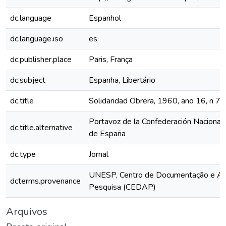
dc.language
Espanhol
dc.language.iso
es
dc.publisher.place
Paris, França
dc.subject
Espanha, Libertário
dc.title
Solidaridad Obrera, 1960, ano 16, n 7
Portavoz de la Confederación Nacional 
dc.title.alternative
de España
dc.type
Jornal
UNESP, Centro de Documentação e Ap
dcterms.provenance
Pesquisa (CEDAP)
Arquivos