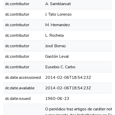
dc.contributor
A. Samblancat
dc.contributor
J. Tato Lorenzo
dc.contributor
M. Hernandez
dc.contributor
L. Rochela
dc.contributor
José Borraz
dc.contributor
Gastón Leval
dc.contributor
Eusebio C. Carbo
dc.date.accessioned
2014-02-06T18:54:23Z
dc.date.available
2014-02-06T18:54:23Z
dc.date.issued
1960-06-23
O periódico traz artigos de caráter noti