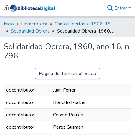
Entrar
Comunidades
&
Início
Hemeroteca
Canto Libertário (1906-1995)
Coleções
Solidaridad Obrera
Solidaridad Obrera, 1960, ano 16, n 796
Tudo na
Biblioteca
Solidaridad Obrera, 1960, ano 16, n
Digital
796
Estatísticas
Página do item simplificado
dc.contributor
Juan Ferrer
dc.contributor
Rodolfo Rocker
dc.contributor
Cosme Paules
dc.contributor
Perez Guzman