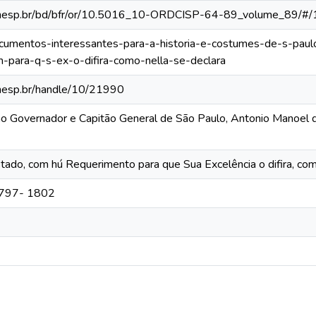
ca.unesp.br/bd/bfr/or/10.5016_10-ORDCISP-64-89_volume_89/#/
documentos-interessantes-para-a-historia-e-costumes-de-s-paul
-para-q-s-ex-o-difira-como-nella-se-declara
.unesp.br/handle/10/21990
ão Governador e Capitão General de São Paulo, Antonio Manoel
stado, com hú Requerimento para que Sua Excelência o difira, com
 1797- 1802