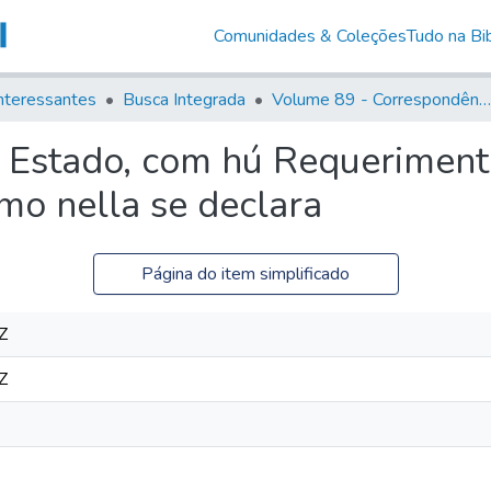
Comunidades & Coleções
Tudo na Bib
nteressantes
Busca Integrada
Volume 89 - Correspondência do então Governador e Capitão General de São Paulo, Antonio Manoel de Mello Castro (1797-1802)
d' Estado, com hú Requerimen
omo nella se declara
Página do item simplificado
Z
Z