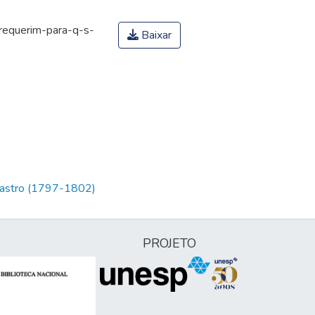
requerim-para-q-s-
Baixar
 Castro (1797-1802)
PROJETO