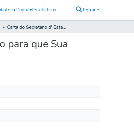
lioteca Digital
Estatísticas
Entrar
Carta do Secretario d' Estado, com hú Requerimento para que Sua Excelência o difira, como nella se declara
to para que Sua