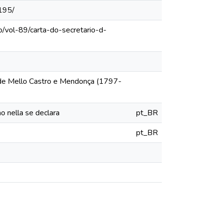
195/
o/vol-89/carta-do-secretario-d-
 de Mello Castro e Mendonça (1797-
o nella se declara
pt_BR
pt_BR