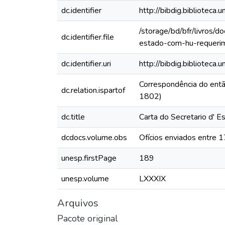
dc.identifier
http://bibdig.bibliote
/storage/bd/bfr/livros/
dc.identifier.file
estado-com-hu-requerim
dc.identifier.uri
http://bibdig.biblioteca
Correspondência do ent
dc.relation.ispartof
1802)
dc.title
Carta do Secretario d' E
dcdocs.volume.obs
Ofícios enviados entre
unesp.firstPage
189
unesp.volume
LXXXIX
Arquivos
Pacote original