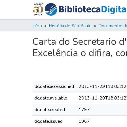
Início
História de São Paulo
Documentos I
Carta do Secretario 
Excelência o difira, c
dc.date.accessioned
2013-11-29T18:03:12
dc.date.available
2013-11-29T18:03:12
dc.date.created
1797
dc.date.issued
1967