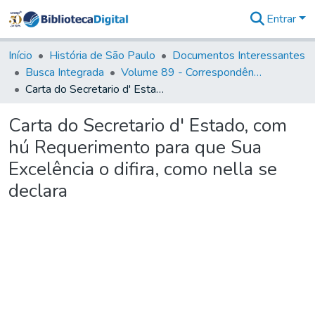
Entrar
Comunidades
&
Início
História de São Paulo
Documentos Interessantes
Coleções
Busca Integrada
Volume 89 - Correspondência do então Governador e Capitão General de São Paulo, Antonio Manoel de Mello Castro (1797-1802)
Tudo na
Carta do Secretario d' Estado, com hú Requerimento para que Sua Excelência o difira, como nella se declara
Biblioteca
Digital
Carta do Secretario d' Estado, com
Estatísticas
hú Requerimento para que Sua
Excelência o difira, como nella se
declara