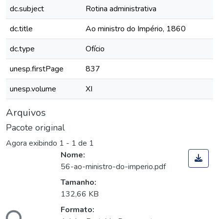
dc.subject
Rotina administrativa
dc.title
Ao ministro do Império, 1860
dc.type
Ofício
unesp.firstPage
837
unesp.volume
XI
Arquivos
Pacote original
Agora exibindo
1 - 1 de 1
Nome:
56-ao-ministro-do-imperio.pdf
Tamanho:
132,66 KB
Formato: