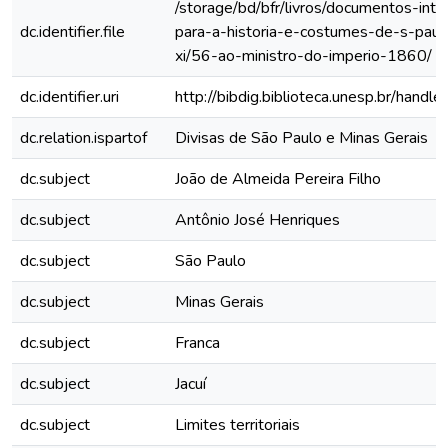
/storage/bd/bfr/livros/documentos-int
dc.identifier.file
para-a-historia-e-costumes-de-s-paul
xi/56-ao-ministro-do-imperio-1860/
dc.identifier.uri
http://bibdig.biblioteca.unesp.br/hand
dc.relation.ispartof
Divisas de São Paulo e Minas Gerais
dc.subject
João de Almeida Pereira Filho
dc.subject
Antônio José Henriques
dc.subject
São Paulo
dc.subject
Minas Gerais
dc.subject
Franca
dc.subject
Jacuí
dc.subject
Limites territoriais