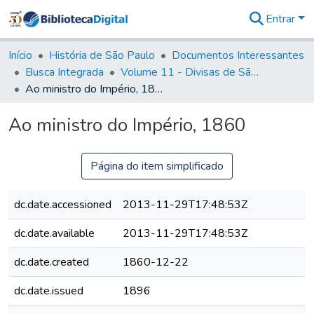
Entrar
Comunidades
&
Início
História de São Paulo
Documentos Interessantes
Coleções
Busca Integrada
Volume 11 - Divisas de São Paulo e Minas Gerais
Tudo na
Ao ministro do Império, 1860
Biblioteca
Digital
Ao ministro do Império, 1860
Estatísticas
Página do item simplificado
dc.date.accessioned
2013-11-29T17:48:53Z
dc.date.available
2013-11-29T17:48:53Z
dc.date.created
1860-12-22
dc.date.issued
1896