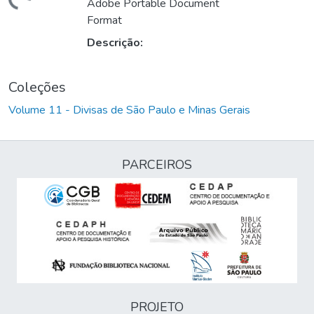
egando...
Adobe Portable Document
Format
Descrição:
Coleções
Volume 11 - Divisas de São Paulo e Minas Gerais
PARCEIROS
PROJETO