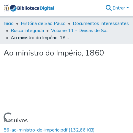
Entrar
Comunidades
&
Início
História de São Paulo
Documentos Interessantes
Coleções
Busca Integrada
Volume 11 - Divisas de São Paulo e Minas Gerais
Tudo na
Ao ministro do Império, 1860
Biblioteca
Digital
Ao ministro do Império, 1860
Estatísticas
Carregando...
Arquivos
56-ao-ministro-do-imperio.pdf
(132,66 KB)