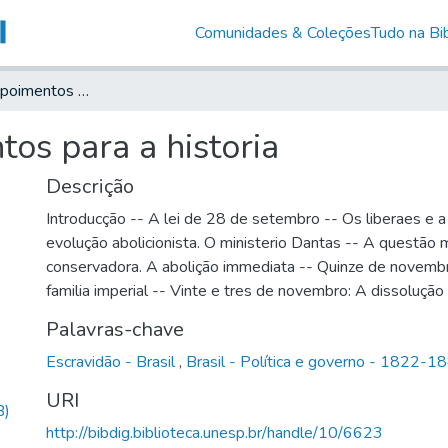
Comunidades & Coleções
Tudo na Bib
Pesquisas e depoimentos para a historia
os para a historia
Descrição
Introducção -- A lei de 28 de setembro -- Os liberaes e a 
evolução abolicionista. O ministerio Dantas -- A questão m
conservadora. A abolição immediata -- Quinze de novemb
familia imperial -- Vinte e tres de novembro: A dissoluçã
Palavras-chave
Escravidão - Brasil
,
Brasil - Política e governo - 1822-1
URI
B)
http://bibdig.biblioteca.unesp.br/handle/10/6623