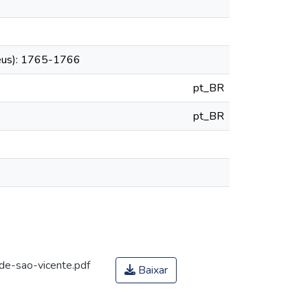
heus): 1765-1766
pt_BR
pt_BR
de-sao-vicente.pdf
Baixar