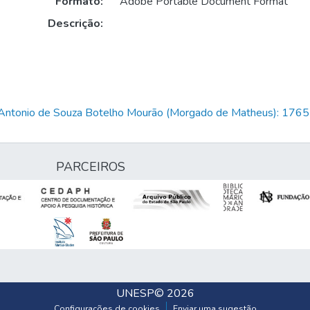
Formato:
Adobe Portable Document Format
Descrição:
is Antonio de Souza Botelho Mourão (Morgado de Matheus): 17
PARCEIROS
UNESP
© 2026
Configurações de cookies
Enviar uma sugestão