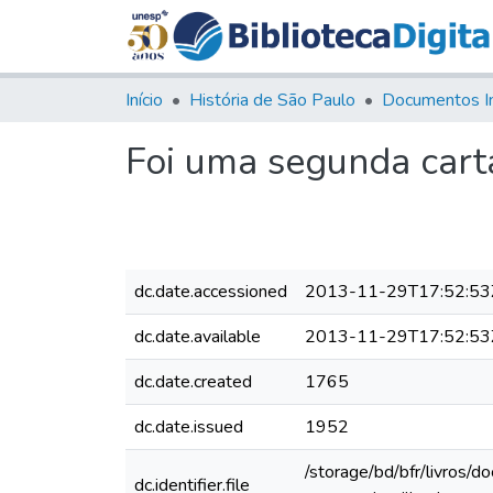
Início
História de São Paulo
Documentos I
Foi uma segunda cart
dc.date.accessioned
2013-11-29T17:52:53
dc.date.available
2013-11-29T17:52:53
dc.date.created
1765
dc.date.issued
1952
/storage/bd/bfr/livros/
dc.identifier.file