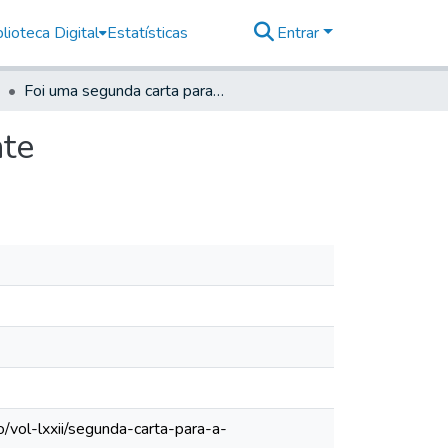
lioteca Digital
Estatísticas
Entrar
Foi uma segunda carta para a Câmara de São Vicente
nte
/vol-lxxii/segunda-carta-para-a-