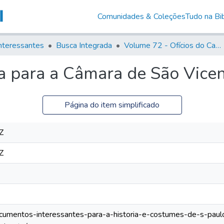
Comunidades & Coleções
Tudo na Bib
nteressantes
Busca Integrada
Volume 72 - Ofícios do Capitão General D. Luis Antonio de Souza Botelho Mourão (Morgado de Matheus): 1765-1766
a para a Câmara de São Vice
Página do item simplificado
Z
Z
documentos-interessantes-para-a-historia-e-costumes-de-s-paulo