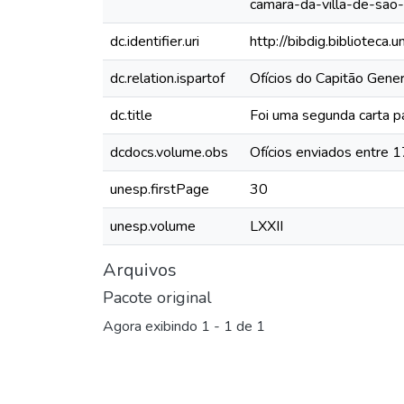
camara-da-villa-de-sao-
dc.identifier.uri
http://bibdig.biblioteca
dc.relation.ispartof
Ofícios do Capitão Gen
dc.title
Foi uma segunda carta p
dcdocs.volume.obs
Ofícios enviados entre 
unesp.firstPage
30
unesp.volume
LXXII
Arquivos
Pacote original
Agora exibindo
1 - 1 de 1