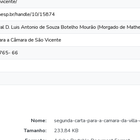
vicente/
.unesp.br/handle/10/15874
eral D. Luis Antonio de Souza Botelho Mourão (Morgado de Mat
ara a Câmara de São Vicente
1765- 66
Nome:
segunda-carta-para-a-camara-da-villa-
Tamanho:
233,84 KB