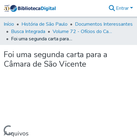
Entrar
Comunidades
&
Início
História de São Paulo
Documentos Interessantes
Coleções
Busca Integrada
Volume 72 - Ofícios do Capitão General D. Luis Antonio de Souza Botelho Mourão (Morgado de Matheus): 1765-1766
Tudo na
Foi uma segunda carta para a Câmara de São Vicente
Biblioteca
Digital
Foi uma segunda carta para a
Estatísticas
Câmara de São Vicente
Carregando...
Arquivos