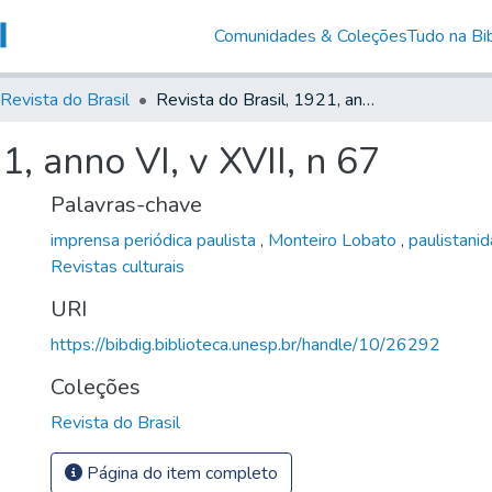
Comunidades & Coleções
Tudo na Bib
Revista do Brasil
Revista do Brasil, 1921, anno VI, v XVII, n 67
1, anno VI, v XVII, n 67
Palavras-chave
imprensa periódica paulista
,
Monteiro Lobato
,
paulistani
Revistas culturais
URI
https://bibdig.biblioteca.unesp.br/handle/10/26292
Coleções
Revista do Brasil
Página do item completo