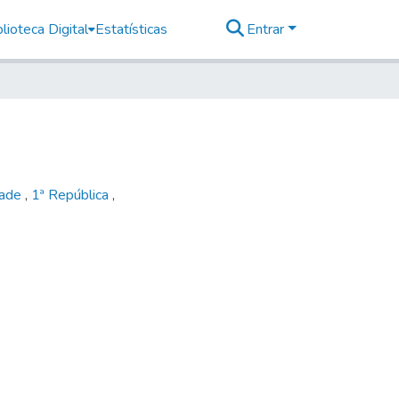
lioteca Digital
Estatísticas
Entrar
dade
,
1ª República
,