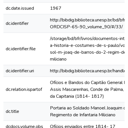
dc.date.issued
1967
http://bibdig.biblioteca.unesp.br/bd/bf
dc.identifier
ORDCISP-65-90_volume_90/#/33/
/storage/bd/bfr/livros/documentos-int
a-historia-e-costumes-de-s-paulo/vol-
dc.identifier.file
sol-m-joaq-de-barros-do-2-regim-de-i
miliciano
dc.identifier.uri
http://bibdig.biblioteca.unesp.br/hand
Ofícios e Bandos do Capitão General Fr
dc.relation.ispartof
Assis Mascarenhas, Conde de Palma, ao
da Capitania (1814- 1817)
Portaria ao Soldado Manoel Joaquim de
dc.title
Regimento de Infantaria Miliciano
dcdocs.volume.obs
Ofícios enviados entre 1814- 17