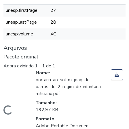
unesp.firstPage
27
unesp.lastPage
28
unesp.volume
XC
Arquivos
Pacote original
Agora exibindo
1 - 1 de 1
Nome:
portaria-ao-sol-m-joaq-de-
barros-do-2-regim-de-infantaria-
miliciano.pdf
Tamanho:
Carregando...
192,97 KB
Formato:
Adobe Portable Document