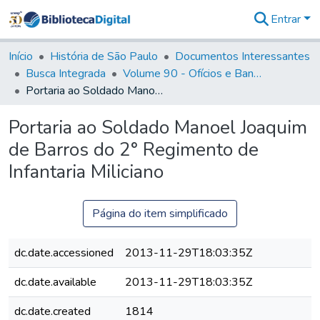
Entrar
Comunidades
&
Início
História de São Paulo
Documentos Interessantes
Coleções
Busca Integrada
Volume 90 - Ofícios e Bandos do Capitão General, Conde de Palma, aos funcionários da Capitania (1814- 1817)
Tudo na
Portaria ao Soldado Manoel Joaquim de Barros do 2° Regimento de Infantaria Miliciano
Biblioteca
Digital
Portaria ao Soldado Manoel Joaquim
Estatísticas
de Barros do 2° Regimento de
Infantaria Miliciano
Página do item simplificado
dc.date.accessioned
2013-11-29T18:03:35Z
dc.date.available
2013-11-29T18:03:35Z
dc.date.created
1814