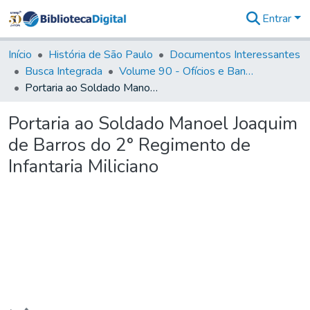
Entrar
Comunidades
&
Início
História de São Paulo
Documentos Interessantes
Coleções
Busca Integrada
Volume 90 - Ofícios e Bandos do Capitão General, Conde de Palma, aos funcionários da Capitania (1814- 1817)
Tudo na
Portaria ao Soldado Manoel Joaquim de Barros do 2° Regimento de Infantaria Miliciano
Biblioteca
Digital
Portaria ao Soldado Manoel Joaquim
Estatísticas
de Barros do 2° Regimento de
Infantaria Miliciano
Carregando...