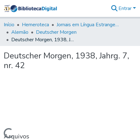
Entrar
Comunidades
&
Início
Hemeroteca
Jornais em Língua Estrangeira
Coleções
Alemão
Deutscher Morgen
Tudo na
Deutscher Morgen, 1938, Jahrg. 7, nr. 42
Biblioteca
Digital
Deutscher Morgen, 1938, Jahrg. 7,
Estatísticas
nr. 42
Carregando...
Arquivos