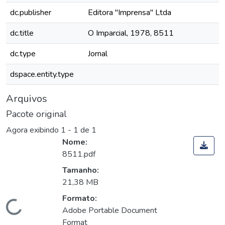
dc.publisher
Editora "Imprensa" Ltda
dc.title
O Imparcial, 1978, 8511
dc.type
Jornal
dspace.entity.type
Arquivos
Pacote original
Agora exibindo
1 - 1 de 1
Nome:
8511.pdf
Tamanho:
21,38 MB
Formato:
Carregando...
Adobe Portable Document
Format