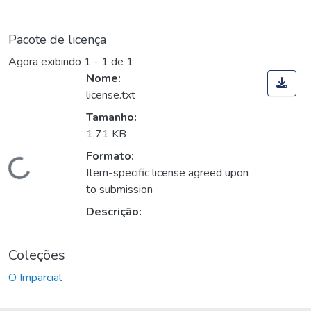
Pacote de licença
Agora exibindo
1 - 1 de 1
Nome:
license.txt
Tamanho:
1,71 KB
Formato:
Carregando...
Item-specific license agreed upon
to submission
Descrição:
Coleções
O Imparcial