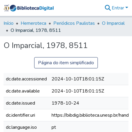
Entrar
Comunidades
&
Início
Hemeroteca
Periódicos Paulistas
O Imparcial
Coleções
O Imparcial, 1978, 8511
Tudo na
Biblioteca
O Imparcial, 1978, 8511
Digital
Estatísticas
Página do item simplificado
dc.date.accessioned
2024-10-10T18:01:15Z
dc.date.available
2024-10-10T18:01:15Z
dc.date.issued
1978-10-24
dc.identifier.uri
https://bibdig.biblioteca.unesp.br/han
dc.language.iso
pt