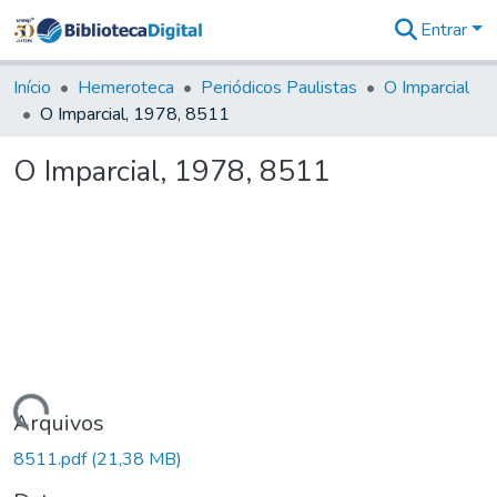
Entrar
Comunidades
&
Início
Hemeroteca
Periódicos Paulistas
O Imparcial
Coleções
O Imparcial, 1978, 8511
Tudo na
Biblioteca
O Imparcial, 1978, 8511
Digital
Estatísticas
Carregando...
Arquivos
8511.pdf
(21,38 MB)