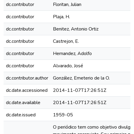
dc.contributor
Floritan, Julian
dc.contributor
Plaja, H.
dc.contributor
Benitez, Antonio Ortiz
dc.contributor
Castrejon, E.
dc.contributor
Hernandez, Adolfo
dc.contributor
Alvarado, José
dc.contributor.author
González, Emeterio de la O.
dc.date.accessioned
2014-11-07T17:26:51Z
dc.date.available
2014-11-07T17:26:51Z
dc.date.issued
1959-05
O periódico tem como objetivo divulgar