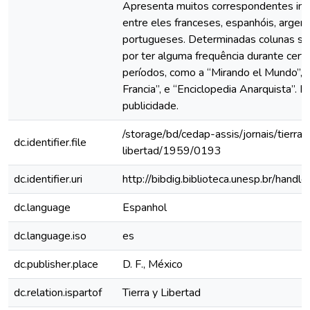
Apresenta muitos correspondentes inte
entre eles franceses, espanhóis, argent
portugueses. Determinadas colunas s
por ter alguma frequência durante cert
períodos, como a “Mirando el Mundo”, 
Francia”, e “Enciclopedia Anarquista”. 
publicidade.
/storage/bd/cedap-assis/jornais/tierra-
dc.identifier.file
libertad/1959/0193
dc.identifier.uri
http://bibdig.biblioteca.unesp.br/hand
dc.language
Espanhol
dc.language.iso
es
dc.publisher.place
D. F., México
dc.relation.ispartof
Tierra y Libertad