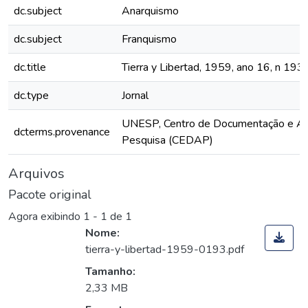
dc.subject
Anarquismo
dc.subject
Franquismo
dc.title
Tierra y Libertad, 1959, ano 16, n 193
dc.type
Jornal
UNESP, Centro de Documentação e Ap
dcterms.provenance
Pesquisa (CEDAP)
Arquivos
Pacote original
Agora exibindo
1 - 1 de 1
Nome:
tierra-y-libertad-1959-0193.pdf
Tamanho:
2,33 MB