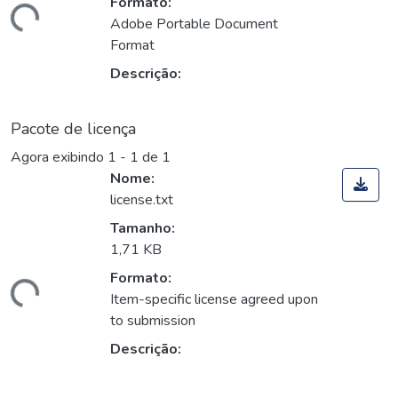
Formato:
ando...
Adobe Portable Document
Format
Descrição:
Pacote de licença
Agora exibindo
1 - 1 de 1
Nome:
license.txt
Tamanho:
1,71 KB
Formato:
ando...
Item-specific license agreed upon
to submission
Descrição: