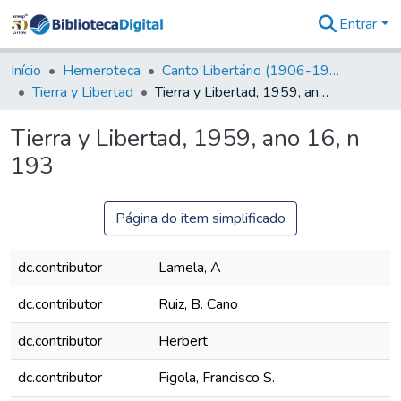
Entrar
Comunidades
&
Início
Hemeroteca
Canto Libertário (1906-1995)
Coleções
Tierra y Libertad
Tierra y Libertad, 1959, ano 16, n 193
Tudo na
Biblioteca
Tierra y Libertad, 1959, ano 16, n
Digital
193
Estatísticas
Página do item simplificado
dc.contributor
Lamela, A
dc.contributor
Ruiz, B. Cano
dc.contributor
Herbert
dc.contributor
Figola, Francisco S.