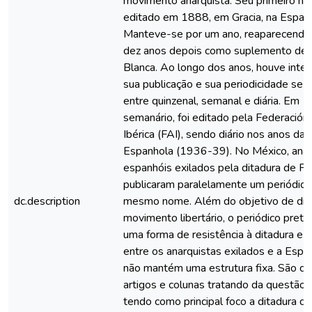
movimento anarquista. Seu primeiro nú
editado em 1888, em Gracia, na Espan
Manteve-se por um ano, reaparecendo
dez anos depois como suplemento de 
Blanca. Ao longo dos anos, houve inte
sua publicação e sua periodicidade se a
entre quinzenal, semanal e diária. Em 
semanário, foi editado pela Federación
Ibérica (FAI), sendo diário nos anos da
Espanhola (1936-39). No México, anar
espanhóis exilados pela ditadura de Fr
publicaram paralelamente um periódic
dc.description
mesmo nome. Além do objetivo de div
movimento libertário, o periódico pret
uma forma de resistência à ditadura e 
entre os anarquistas exilados e a Espan
não mantém uma estrutura fixa. São di
artigos e colunas tratando da questão li
tendo como principal foco a ditadura de