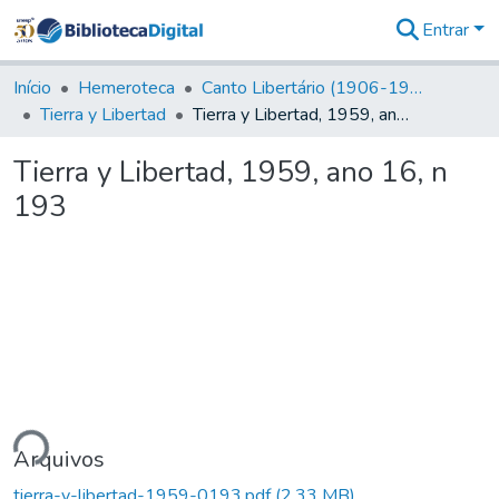
Entrar
Comunidades
&
Início
Hemeroteca
Canto Libertário (1906-1995)
Coleções
Tierra y Libertad
Tierra y Libertad, 1959, ano 16, n 193
Tudo na
Biblioteca
Tierra y Libertad, 1959, ano 16, n
Digital
193
Estatísticas
ndo...
Arquivos
tierra-y-libertad-1959-0193.pdf
(2,33 MB)