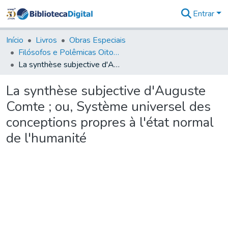
Entrar
Comunidades
&
Início
Livros
Obras Especiais
Coleções
Filósofos e Polêmicas Oitocentistas - FPO
Tudo na
La synthèse subjective d'Auguste Comte ; ou, Système universel des conceptions propres à l'état normal de l'humanité
Biblioteca
Digital
La synthèse subjective d'Auguste
Estatísticas
Comte ; ou, Système universel des
conceptions propres à l'état normal
de l'humanité