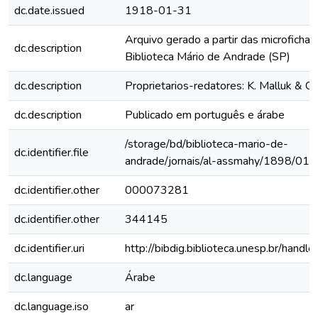
dc.date.issued
1918-01-31
Arquivo gerado a partir das microfichas
dc.description
Biblioteca Mário de Andrade (SP)
dc.description
Proprietarios-redatores: K. Malluk & Ch
dc.description
Publicado em português e árabe
/storage/bd/biblioteca-mario-de-
dc.identifier.file
andrade/jornais/al-assmahy/1898/013
dc.identifier.other
000073281
dc.identifier.other
344145
dc.identifier.uri
http://bibdig.biblioteca.unesp.br/handl
dc.language
Árabe
dc.language.iso
ar