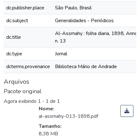
dc.publisher.place
São Paulo, Brasil
dc.subject
Generalidades - Periódicos
Al-Assmahy : folha diaria, 1898, Anno p
dc.title
n. 13
dc.type
Jornal
dcterms.provenance
Biblioteca Mário de Andrade
Arquivos
Pacote original
Agora exibindo
1 - 1 de 1
Nome:
al-assmahy-013-1898.pdf
Tamanho:
8,38 MB