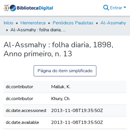
Entrar
Comunidades
&
Início
Hemeroteca
Periódicos Paulistas
Al-Assmahy
Coleções
Al-Assmahy : folha diaria, 1898, Anno primeiro, n. 13
Tudo na
Biblioteca
Al-Assmahy : folha diaria, 1898,
Digital
Anno primeiro, n. 13
Estatísticas
Página do item simplificado
dc.contributor
Malluk, K.
dc.contributor
Khury, Ch.
dc.date.accessioned
2013-11-08T19:35:50Z
dc.date.available
2013-11-08T19:35:50Z