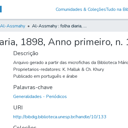
Comunidades & Coleções
Tudo na Bib
Al-Assmahy
Al-Assmahy : folha diaria, 1898, Anno primeiro, n. 13
aria, 1898, Anno primeiro, n.
Descrição
Arquivo gerado a partir das microfichas da Biblioteca Már
Proprietarios-redatores: K. Malluk & Ch. Khury
Publicado em português e árabe
Palavras-chave
Generalidades - Periódicos
URI
http://bibdig.biblioteca.unesp.br/handle/10/133
Coleções