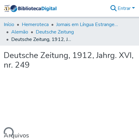
Entrar
Comunidades
&
Início
Hemeroteca
Jornais em Língua Estrangeira
Coleções
Alemão
Deutsche Zeitung
Tudo na
Deutsche Zeitung, 1912, Jahrg. XVI, nr. 249
Biblioteca
Digital
Deutsche Zeitung, 1912, Jahrg. XVI,
Estatísticas
nr. 249
ndo...
Arquivos