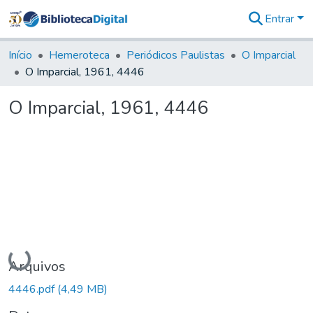
Entrar
Comunidades
&
Início
Hemeroteca
Periódicos Paulistas
O Imparcial
Coleções
O Imparcial, 1961, 4446
Tudo na
Biblioteca
O Imparcial, 1961, 4446
Digital
Estatísticas
Carregando...
Arquivos
4446.pdf
(4,49 MB)