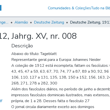
Comunidades & Coleções
Tudo na Bib
Jornais em Língua Estrangeira
Alemão
Deutsche Zeitung
2, Jahrg. XV, nr. 008
Descrição
Abaixo do título: Tageblatt
Representante geral para a Europa: Johannes Neider
A coleção de 1912 está incompleta, faltam os fascículos: 
43, 45, 47 a 59, 63, 67, 70, 74, 77 a 87, 89 a 90, 92, 96
106, 110, 127 a 131, 135, 138, 150 a 152, 156, 163, 2
268, 271, 278 a 282, 300
Além dos fascículos diários, no período de junho a dezem
impressos fascículos dominicais ilustrados, mais extenso
df
própria, de 1 a 28. Desses falta o fascículo 27
O jornal circula diariamente exceto aos domingos