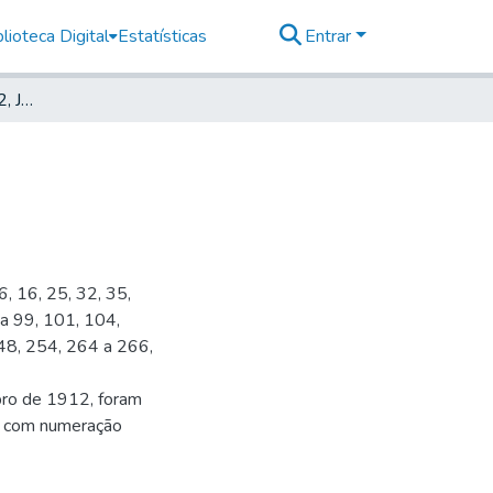
lioteca Digital
Estatísticas
Entrar
Deutsche Zeitung, 1912, Jahrg. XV, nr. 008
6, 16, 25, 32, 35,
 a 99, 101, 104,
48, 254, 264 a 266,
bro de 1912, foram
s, com numeração