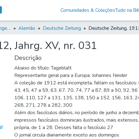
Comunidades & Coleções
Tudo na Bib
Jornais em Língua Estrangeira
Alemão
Deutsche Zeitung
2, Jahrg. XV, nr. 031
Descrição
Abaixo do título: Tageblatt
Representante geral para a Europa: Johannes Neider
A coleção de 1912 está incompleta, faltam os fascículos: 
43, 45, 47 a 59, 63, 67, 70, 74, 77 a 87, 89 a 90, 92, 96
106, 110, 127 a 131, 135, 138, 150 a 152, 156, 163, 2
268, 271, 278 a 282, 300
Além dos fascículos diários, no período de junho a dezem
impressos fascículos dominicais ilustrados, mais extenso
df
própria, de 1 a 28. Desses falta o fascículo 27
O jornal circula diariamente exceto aos domingos