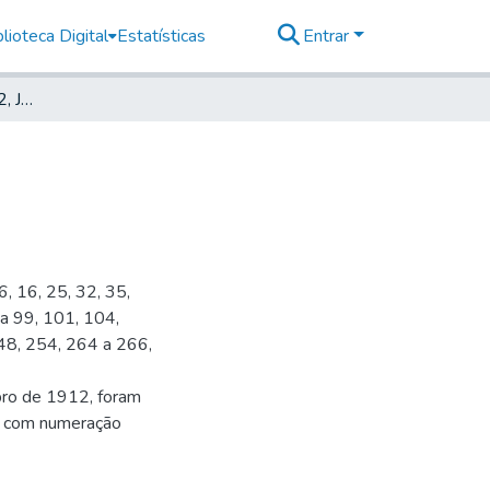
lioteca Digital
Estatísticas
Entrar
Deutsche Zeitung, 1912, Jahrg. XV, nr. 031
6, 16, 25, 32, 35,
 a 99, 101, 104,
48, 254, 264 a 266,
bro de 1912, foram
s, com numeração