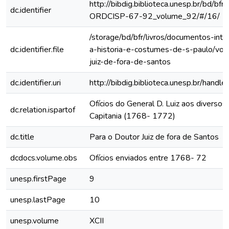
http://bibdig.biblioteca.unesp.br/bd/bf
dc.identifier
ORDCISP-67-92_volume_92/#/16/
/storage/bd/bfr/livros/documentos-int
dc.identifier.file
a-historia-e-costumes-de-s-paulo/vol
juiz-de-fora-de-santos
dc.identifier.uri
http://bibdig.biblioteca.unesp.br/hand
Ofícios do General D. Luiz aos diversos 
dc.relation.ispartof
Capitania (1768- 1772)
dc.title
Para o Doutor Juiz de fora de Santos
dcdocs.volume.obs
Ofícios enviados entre 1768- 72
unesp.firstPage
9
unesp.lastPage
10
unesp.volume
XCII