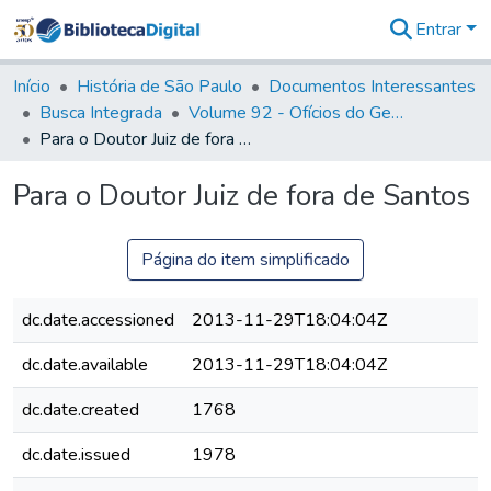
Entrar
Comunidades
&
Início
História de São Paulo
Documentos Interessantes
Coleções
Busca Integrada
Volume 92 - Ofícios do General D. Luiz aos diversos funcionários da Capitania (1768- 1772)
Tudo na
Para o Doutor Juiz de fora de Santos
Biblioteca
Digital
Para o Doutor Juiz de fora de Santos
Estatísticas
Página do item simplificado
dc.date.accessioned
2013-11-29T18:04:04Z
dc.date.available
2013-11-29T18:04:04Z
dc.date.created
1768
dc.date.issued
1978