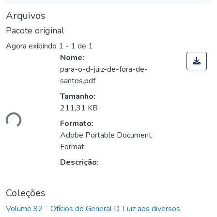
Arquivos
Pacote original
Agora exibindo
1 - 1 de 1
Nome:
para-o-d-juiz-de-fora-de-
santos.pdf
Tamanho:
211,31 KB
ando...
Formato:
Adobe Portable Document
Format
Descrição:
Coleções
Volume 92 - Ofícios do General D. Luiz aos diversos