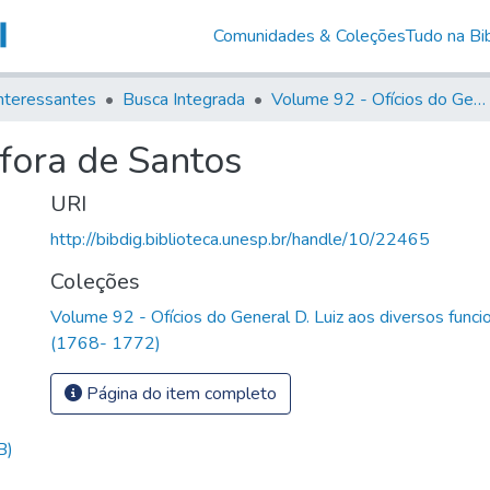
Comunidades & Coleções
Tudo na Bib
nteressantes
Busca Integrada
Volume 92 - Ofícios do General D. Luiz aos diversos funcionários da Capitania (1768- 1772)
 fora de Santos
URI
http://bibdig.biblioteca.unesp.br/handle/10/22465
Coleções
Volume 92 - Ofícios do General D. Luiz aos diversos funcio
(1768- 1772)
Página do item completo
B)