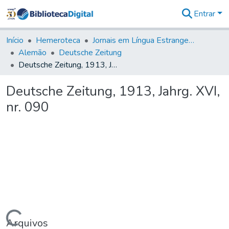
Entrar
Comunidades
&
Início
Hemeroteca
Jornais em Língua Estrangeira
Coleções
Alemão
Deutsche Zeitung
Tudo na
Deutsche Zeitung, 1913, Jahrg. XVI, nr. 090
Biblioteca
Digital
Deutsche Zeitung, 1913, Jahrg. XVI,
Estatísticas
nr. 090
Arquivos