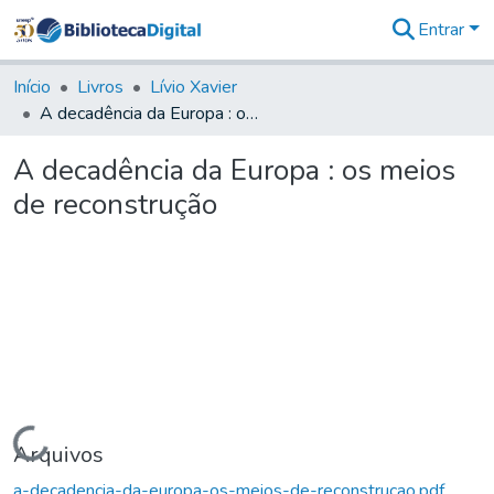
Entrar
Comunidades
&
Início
Livros
Lívio Xavier
Coleções
A decadência da Europa : os meios de reconstrução
Tudo na
Biblioteca
A decadência da Europa : os meios
Digital
de reconstrução
Estatísticas
Carregando...
Arquivos
a-decadencia-da-europa-os-meios-de-reconstrucao.pdf