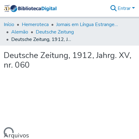
Entrar
Comunidades
&
Início
Hemeroteca
Jornais em Língua Estrangeira
Coleções
Alemão
Deutsche Zeitung
Tudo na
Deutsche Zeitung, 1912, Jahrg. XV, nr. 060
Biblioteca
Digital
Deutsche Zeitung, 1912, Jahrg. XV,
Estatísticas
nr. 060
Arquivos