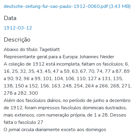
rregando...
deutsche-zeitung-fur-sao-paulo-1912-0060.pdf
(3,43 MB)
Data
1912-03-12
Descrição
Abaixo do título: Tageblatt
Representante geral para a Europa: Johannes Neider
A coleção de 1912 está incompleta, faltam os fascículos: 6,
16, 25, 32, 35, 43, 45, 47 a 59, 63, 67, 70, 74, 77 a 87, 89
a 90, 92, 96 a 99, 101, 104, 106, 110, 127 a 131, 135,
138, 150 a 152, 156, 163, 248, 254, 264 a 266, 268, 271,
278 a 282, 300
Além dos fascículos diários, no período de junho a dezembro
de 1912, foram impressos fascículos dominicais ilustrados,
mais extensos, com numeração própria, de 1 a 28. Desses
falta o fascículo 27
O jornal circula diariamente exceto aos domingos