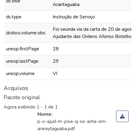
dc.title
Araritaguaba
dc.type
Instrução de Serviço
Foi seunda via da carta de 20 de agost
dcdocs.volume.obs
Ajudante das Ordens Afonso Botelho.
unesp.firstPage
28
unesp.lastPage
29
unesp.volume
VI
Arquivos
Pacote original
Agora exibindo
1 - 1 de 1
Nome:
p-o-ajud-m-jose-q-se-acha-em-
araraytaguaba.pdf