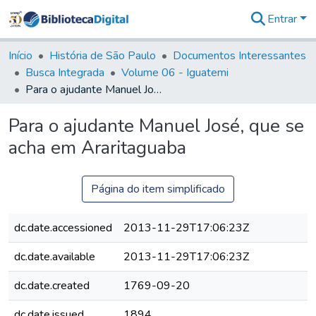
Entrar
Comunidades
&
Início
História de São Paulo
Documentos Interessantes
Coleções
Busca Integrada
Volume 06 - Iguatemi
Tudo na
Para o ajudante Manuel José, que se acha em Araritaguaba
Biblioteca
Digital
Para o ajudante Manuel José, que se
Estatísticas
acha em Araritaguaba
Página do item simplificado
dc.date.accessioned
2013-11-29T17:06:23Z
dc.date.available
2013-11-29T17:06:23Z
dc.date.created
1769-09-20
dc.date.issued
1894