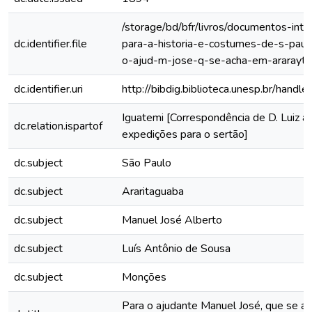
/storage/bd/bfr/livros/documentos-int
dc.identifier.file
para-a-historia-e-costumes-de-s-paulo
o-ajud-m-jose-q-se-acha-em-ararayta
dc.identifier.uri
http://bibdig.biblioteca.unesp.br/hand
Iguatemi [Correspondência de D. Luiz a
dc.relation.ispartof
expedições para o sertão]
dc.subject
São Paulo
dc.subject
Araritaguaba
dc.subject
Manuel José Alberto
dc.subject
Luís Antônio de Sousa
dc.subject
Monções
Para o ajudante Manuel José, que se a