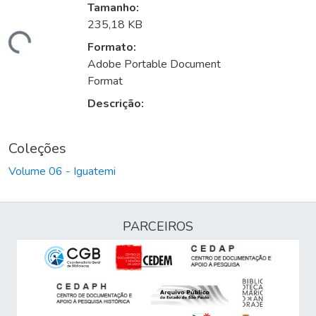
Tamanho:
235,18 KB
rregando...
Formato:
Adobe Portable Document
Format
Descrição:
Coleções
Volume 06 - Iguatemi
PARCEIROS