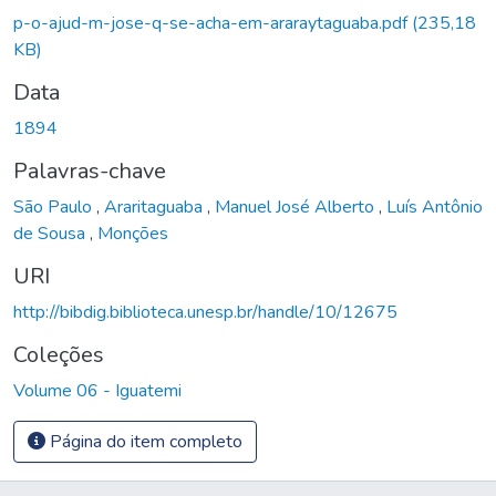
p-o-ajud-m-jose-q-se-acha-em-araraytaguaba.pdf
(235,18
KB)
Data
1894
Palavras-chave
São Paulo
,
Araritaguaba
,
Manuel José Alberto
,
Luís Antônio
de Sousa
,
Monções
URI
http://bibdig.biblioteca.unesp.br/handle/10/12675
Coleções
Volume 06 - Iguatemi
Página do item completo