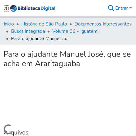
Entrar
Comunidades
&
Início
História de São Paulo
Documentos Interessantes
Coleções
Busca Integrada
Volume 06 - Iguatemi
Tudo na
Para o ajudante Manuel José, que se acha em Araritaguaba
Biblioteca
Digital
Para o ajudante Manuel José, que se
Estatísticas
acha em Araritaguaba
Carregando...
Arquivos