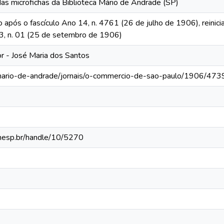
das microfichas da Biblioteca Mário de Andrade (SP)
o após o fascículo Ano 14, n. 4761 (26 de julho de 1906), reinic
 13, n. 01 (25 de setembro de 1906)
tor - José Maria dos Santos
-mario-de-andrade/jornais/o-commercio-de-sao-paulo/1906/473
.unesp.br/handle/10/5270