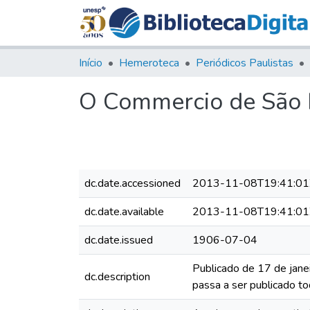
Início
Hemeroteca
Periódicos Paulistas
O Commercio de São P
dc.date.accessioned
2013-11-08T19:41:01
dc.date.available
2013-11-08T19:41:01
dc.date.issued
1906-07-04
Publicado de 17 de jane
dc.description
passa a ser publicado to