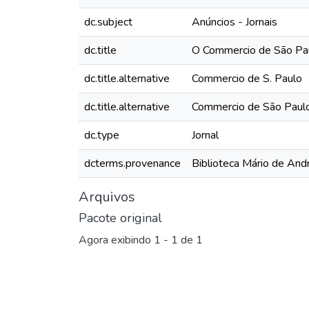
dc.subject
Anúncios - Jornais
dc.title
O Commercio de São Pau
dc.title.alternative
Commercio de S. Paulo
dc.title.alternative
Commercio de São Paul
dc.type
Jornal
dcterms.provenance
Biblioteca Mário de And
Arquivos
Pacote original
Agora exibindo
1 - 1 de 1