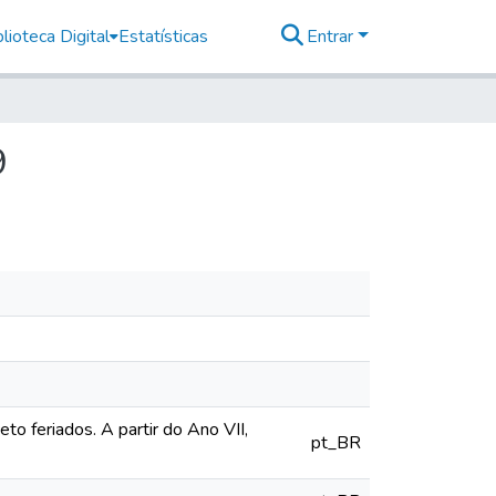
lioteca Digital
Estatísticas
Entrar
9
o feriados. A partir do Ano VII,
pt_BR