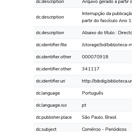
dc.description
Arquivo gerado a partir 
Interrupção da publicaçã
dc.description
partir do fascículo Ano
dc.description
Abaixo do título : Direc
dc.identifier.file
/storage/bd/biblioteca
dc.identifier.other
000070918
dc.identifier.other
341117
dc.identifier.uri
http://bibdig.biblioteca
dc.language
Português
dc.language.iso
pt
dc.publisher.place
São Paulo, Brasil
dc.subject
Comércio - Periódicos