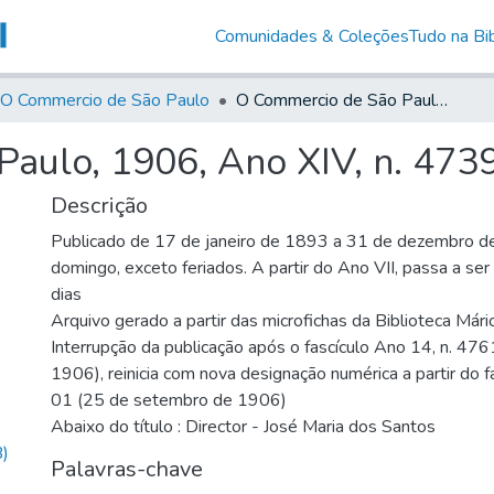
Comunidades & Coleções
Tudo na Bib
O Commercio de São Paulo
O Commercio de São Paulo, 1906, Ano XIV, n. 4739
aulo, 1906, Ano XIV, n. 473
Descrição
Publicado de 17 de janeiro de 1893 a 31 de dezembro d
domingo, exceto feriados. A partir do Ano VII, passa a se
dias
Arquivo gerado a partir das microfichas da Biblioteca Már
Interrupção da publicação após o fascículo Ano 14, n. 476
1906), reinicia com nova designação numérica a partir do f
01 (25 de setembro de 1906)
Abaixo do título : Director - José Maria dos Santos
)
Palavras-chave