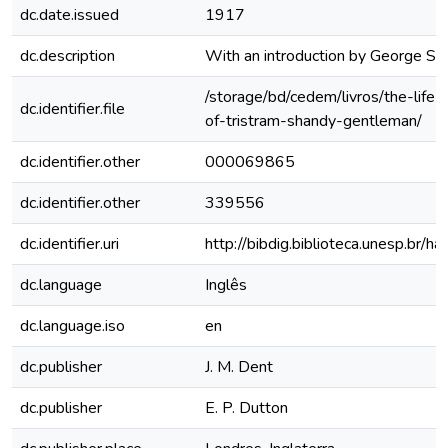
dc.date.issued
1917
dc.description
With an introduction by George Sa
/storage/bd/cedem/livros/the-life-
dc.identifier.file
of-tristram-shandy-gentleman/
dc.identifier.other
000069865
dc.identifier.other
339556
dc.identifier.uri
http://bibdig.biblioteca.unesp.br/
dc.language
Inglês
dc.language.iso
en
dc.publisher
J. M. Dent
dc.publisher
E. P. Dutton