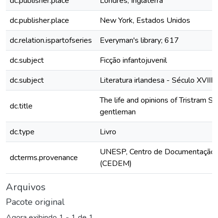
dc.publisher.place
Londres, Inglaterra
dc.publisher.place
New York, Estados Unidos
dc.relation.ispartofseries
Everyman's library; 617
dc.subject
Ficção infantojuvenil
dc.subject
Literatura irlandesa - Século XVIII
The life and opinions of Tristram Sh
dc.title
gentleman
dc.type
Livro
UNESP, Centro de Documentação 
dcterms.provenance
(CEDEM)
Arquivos
Pacote original
Agora exibindo
1 - 1 de 1