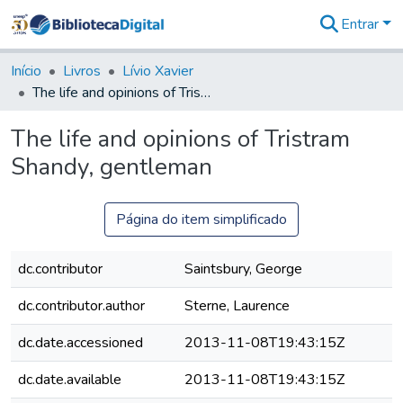
Entrar
Comunidades
&
Início
Livros
Lívio Xavier
Coleções
The life and opinions of Tristram Shandy, gentleman
Tudo na
Biblioteca
The life and opinions of Tristram
Digital
Shandy, gentleman
Estatísticas
Página do item simplificado
dc.contributor
Saintsbury, George
dc.contributor.author
Sterne, Laurence
dc.date.accessioned
2013-11-08T19:43:15Z
dc.date.available
2013-11-08T19:43:15Z