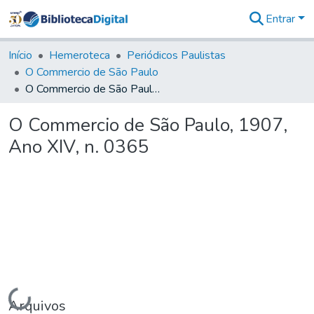
Entrar
Comunidades
&
Início
Hemeroteca
Periódicos Paulistas
Coleções
O Commercio de São Paulo
Tudo na
O Commercio de São Paulo, 1907, Ano XIV, n. 0365
Biblioteca
Digital
O Commercio de São Paulo, 1907,
Estatísticas
Ano XIV, n. 0365
Carregando...
Arquivos