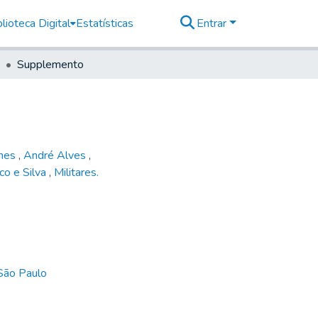
lioteca Digital
Estatísticas
Entrar
Supplemento
mes
,
André Alves
,
co e Silva
,
Militares.
 São Paulo