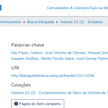
Comunidades & Coleções
Tudo na Bib
nteressantes
Busca Integrada
Volume 01 (2) - Esclarecimentos de fatos da História de São Paulo
Palavras-chave
São Paulo
,
Santos
,
José Vicente de Oliveira
,
Manuel Go
Joaquim Antônio
,
Bento Tomás Viana
,
José Correia Pache
URI
http://bibdig.biblioteca.unesp.br/handle/10/12046
Coleções
Volume 01 (2) - Esclarecimentos de fatos da História de
Página do item completo