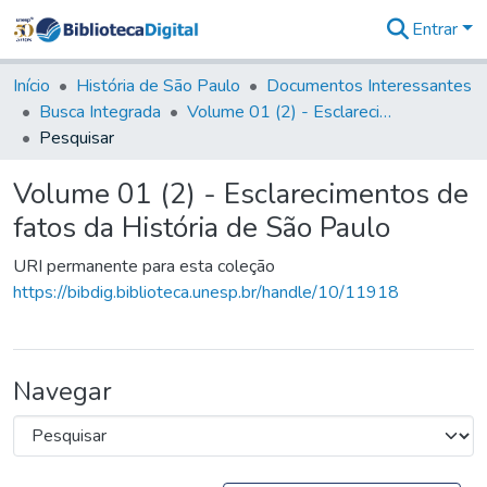
Entrar
Comunidades
&
Início
História de São Paulo
Documentos Interessantes
Coleções
Busca Integrada
Volume 01 (2) - Esclarecimentos de fatos da História de São Paulo
Tudo na
Pesquisar
Biblioteca
Digital
Volume 01 (2) - Esclarecimentos de
Estatísticas
fatos da História de São Paulo
URI permanente para esta coleção
https://bibdig.biblioteca.unesp.br/handle/10/11918
Navegar