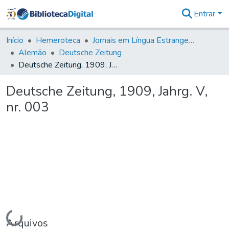
Entrar
Comunidades
&
Início
Hemeroteca
Jornais em Língua Estrangeira
Coleções
Alemão
Deutsche Zeitung
Tudo na
Deutsche Zeitung, 1909, Jahrg. V, nr. 003
Biblioteca
Digital
Deutsche Zeitung, 1909, Jahrg. V,
Estatísticas
nr. 003
Carregando...
Arquivos